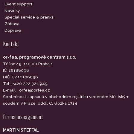
Event support
Novinky
Special service & pranks
Zábava
Doprava
Kontakt
or-fea, programové centrum s.r.o.
Těšnov 9, 110 00 Praha 1
IČ: 16188098
DIČ: CZ16188098
Tel.: +420 222 321 949
E-mail:
orfea@orfea.cz
Společnost zapsaná v obchodním rejstříku vedeném Městským
soudem v Praze, oddíl C, vložka 1314
Firmenmanagement
MARTIN STEFFAL