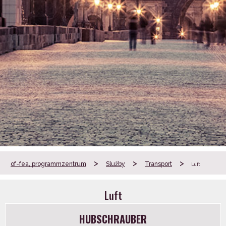
>
>
>
of-fea, programmzentrum
Služby
Transport
Luft
Luft
HUBSCHRAUBER