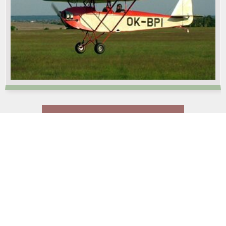
LADEN SIE MEHR PRODUKTE…
Dienstleistungen
Teambuilding
Dekorace
Event management
Event support
Novinky