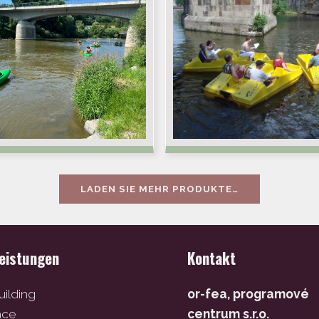
LADEN SIE MEHR PRODUKTE…
leistungen
Kontakt
ilding
or-fea, programové
ace
centrum s.r.o.