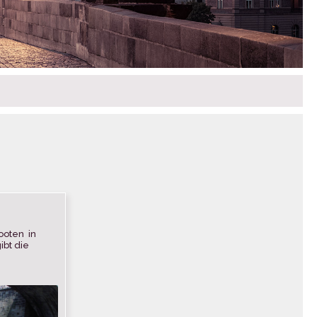
ooten in
ibt die
Moldau zu
 […]