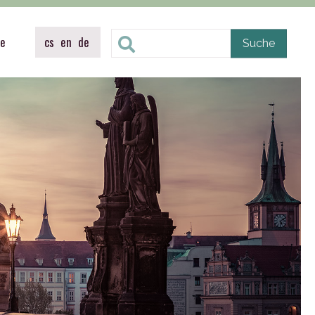
te
cs
en
de