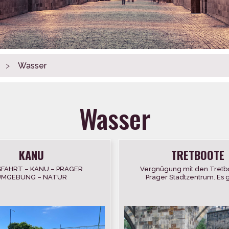
>
Wasser
Wasser
KANU
TRETBOOTE
FAHRT – KANU – PRAGER
Vergnügung mit den Tretb
UMGEBUNG – NATUR
Prager Stadtzentrum. Es g
Möglichkeit Rennen auf der 
organisieren oder es als