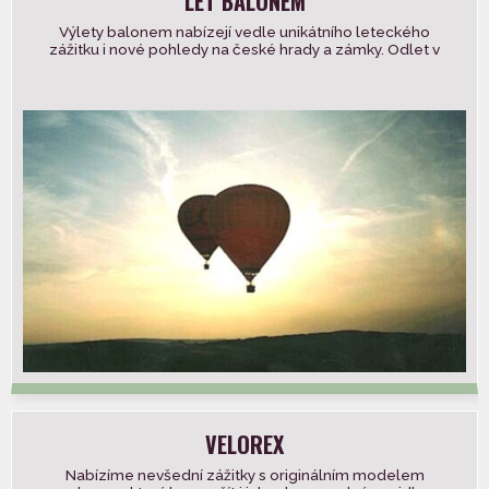
LET BALONEM
Výlety balonem nabízejí vedle unikátního leteckého
zážitku i nové pohledy na české hrady a zámky. Odlet v
ranních a odpoledních […]
VELOREX
Nabízíme nevšední zážitky s originálním modelem