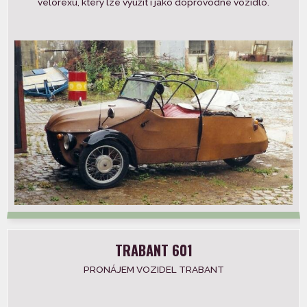
velorexu, který lze využít i jako doprovodné vozidlo.
Kapacita až 20 vozů. Možnost vlastního […]
TRABANT 601
PRONÁJEM VOZIDEL TRABANT