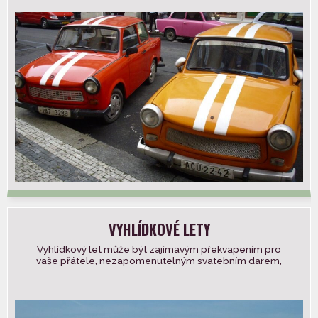
VYHLÍDKOVÉ LETY
Vyhlídkový let může být zajímavým překvapením pro
vaše přátele, nezapomenutelným svatebním darem,
ale i způsobem, jak odměnit své zaměstnance.
Vyhlídkové […]