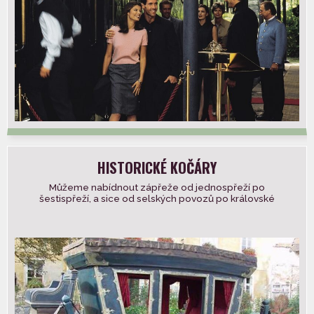
HISTORICKÉ KOČÁRY
Můžeme nabídnout zápřeže od jednospřeží po
šestispřeží, a sice od selských povozů po královské
kočáry. Kočáry dopravíme na místo dle […]