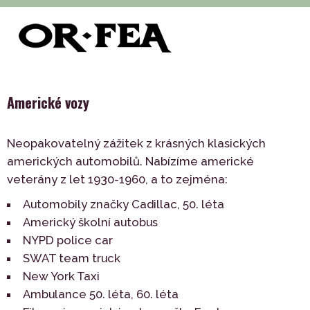
>
>
>
of-fea, programové centrum
Služby
Doprava
Země
>
Americké vozy
Americké vozy
Neopakovatelný zážitek z krásných klasických
amerických automobilů. Nabízíme americké
veterány z let 1930-1960, a to zejména:
Automobily značky Cadillac, 50. léta
Americký školní autobus
NYPD police car
SWAT team truck
New York Taxi
Ambulance 50. léta, 60. léta