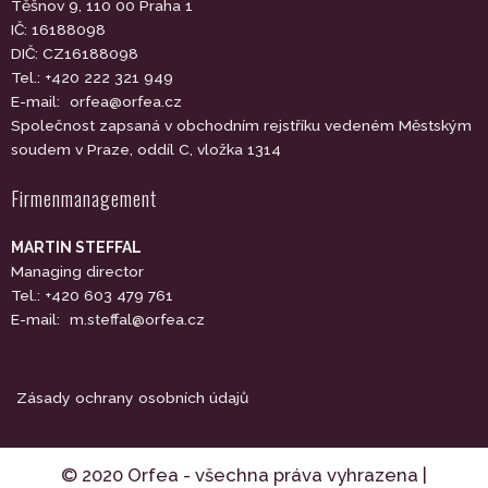
Těšnov 9, 110 00 Praha 1
IČ: 16188098
DIČ: CZ16188098
Tel.: +420 222 321 949
E-mail:
orfea@orfea.cz
Společnost zapsaná v obchodním rejstříku vedeném Městským
soudem v Praze, oddíl C, vložka 1314
Firmenmanagement
MARTIN STEFFAL
Managing director
Tel.: +420 603 479 761
E-mail:
m.steffal@orfea.cz
Zásady ochrany osobních údajů
© 2020 Orfea - všechna práva vyhrazena |