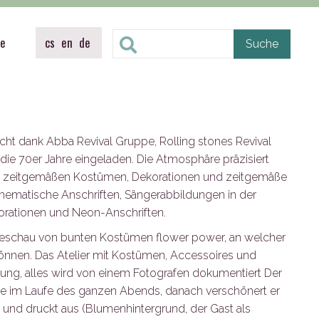
te
cs
en
de
cht dank Abba Revival Gruppe, Rolling stones Revival
 die 70er Jahre eingeladen. Die Atmosphäre präzisiert
n zeitgemäßen Kostümen, Dekorationen und zeitgemäße
thematische Anschriften, Sängerabbildungen in der
rationen und Neon-Anschriften.
odeschau von bunten Kostümen flower power, an welcher
önnen. Das Atelier mit Kostümen, Accessoires und
gung, alles wird von einem Fotografen dokumentiert Der
ste im Laufe des ganzen Abends, danach verschönert er
und druckt aus (Blumenhintergrund, der Gast als