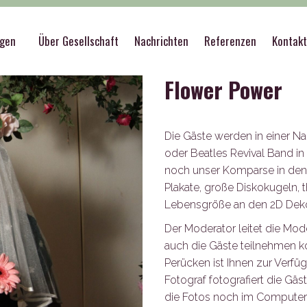
he Veranstaltungen
>
Flower Power
ngen
Über Gesellschaft
Nachrichten
Referenzen
Kontak
Flower Power
Die Gäste werden in einer Na
oder Beatles Revival Band in
noch unser Komparse in de
Plakate, große Diskokugeln, 
Lebensgröße an den 2D Deko
Der Moderator leitet die M
auch die Gäste teilnehmen k
Perücken ist Ihnen zur Verfü
Fotograf fotografiert die Gä
die Fotos noch im Computer 