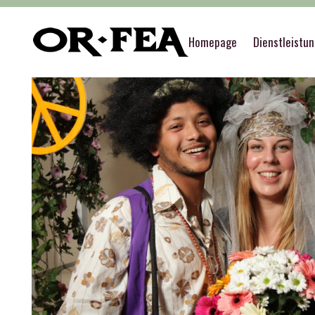
of-fea, programmzentrum
>
Služby
>
Thematisc
Homepage
Dienstleistu