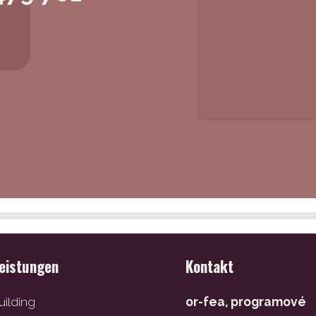
leistungen
Kontakt
ilding
or-fea, programové