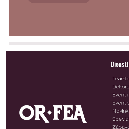
Dienst
Teambu
Dekor
Event
Event 
Novink
Specia
Zábav