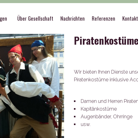
he Veranstaltungen
>
Kostüme
>
Piratenkostüme
ngen
Über Gesellschaft
Nachrichten
Referenzen
Kontak
Piratenkostüm
Wir bieten Ihnen Dienste uns
Piratenkostüme inklusive Acc
Damen und Herren Pirat
Kapitänkostüme
Augenbänder, Ohrringe
usw.