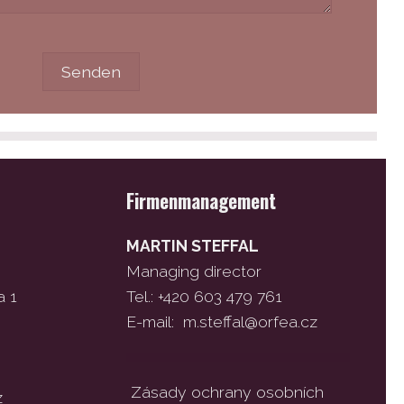
Firmenmanagement
MARTIN STEFFAL
Managing director
a 1
Tel.: +420 603 479 761
E-mail:
m.steffal@orfea.cz
Zásady ochrany osobních
z