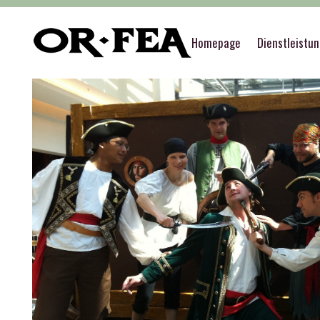
of-fea, programmzentrum
>
Služby
>
Thematisc
Homepage
Dienstleistu