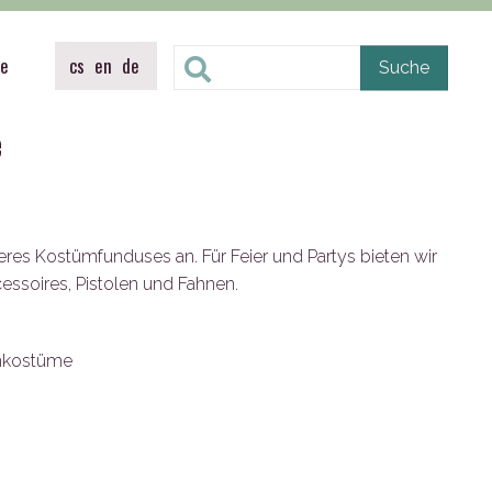
te
cs
en
de
e
eres Kostümfunduses an. Für Feier und Partys bieten wir
essoires, Pistolen und Fahnen.
enkostüme