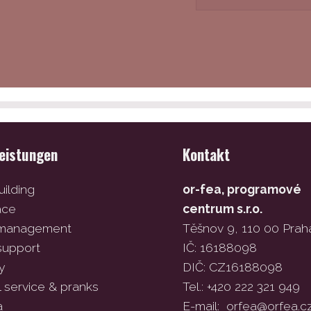
leistungen
Kontakt
ilding
or-fea, programové
ace
centrum s.r.o.
 management
Těšnov 9, 110 00 Prah
support
IČ: 16188098
y
DIČ: CZ16188098
l service & pranks
Tel.: +420 222 321 949
a
E-mail:
orfea@orfea.c