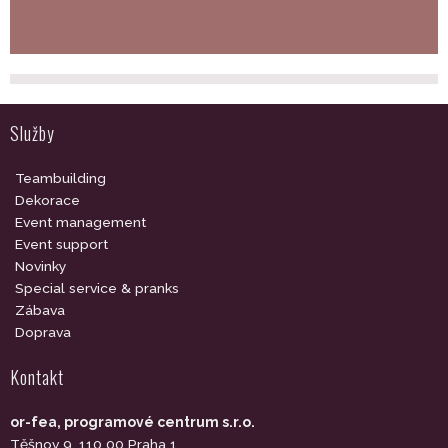
Služby
Teambuilding
Dekorace
Event management
Event support
Novinky
Special service & pranks
Zábava
Doprava
Kontakt
or-fea, programové centrum s.r.o.
Těšnov 9, 110 00 Praha 1