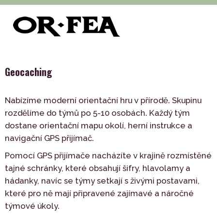
>
>
>
of-fea, programové centrum
Služby
Teambuilding
>
Outdoor
Geocaching
Geocaching
Nabízíme moderní orientační hru v přírodě. Skupinu
rozdělíme do týmů po 5-10 osobách. Každý tým
dostane orientační mapu okolí, herní instrukce a
navigační GPS přijímač.
Pomocí GPS přijímače nacházíte v krajině rozmístěné
tajné schránky, které obsahují šifry, hlavolamy a
hádanky, navíc se týmy setkají s živými postavami,
které pro ně mají připravené zajímavé a náročné
týmové úkoly.