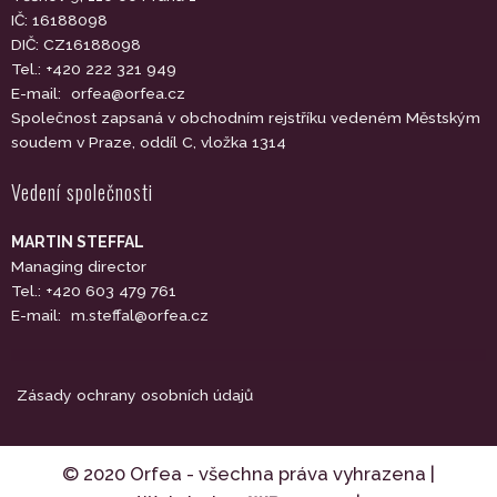
IČ: 16188098
DIČ: CZ16188098
Tel.: +420 222 321 949
E-mail:
orfea@orfea.cz
Společnost zapsaná v obchodním rejstříku vedeném Městským
soudem v Praze, oddíl C, vložka 1314
Vedení společnosti
MARTIN STEFFAL
Managing director
Tel.: +420 603 479 761
E-mail:
m.steffal@orfea.cz
Zásady ochrany osobních údajů
© 2020 Orfea - všechna práva vyhrazena |