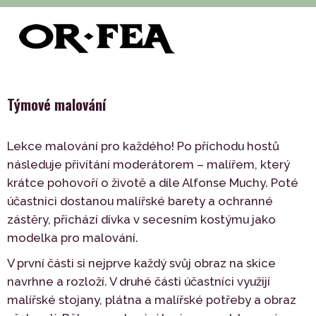
>
>
>
of-fea, programové centrum
Služby
Teambuilding
>
Indoor
Týmové malování
Týmové malování
Lekce malování pro každého! Po příchodu hostů
následuje přivítání moderátorem – malířem, který
krátce pohovoří o životě a díle Alfonse Muchy. Poté
účastnici dostanou malířské barety a ochranné
zástěry, přichází dívka v secesním kostýmu jako
modelka pro malování.
V první části si nejprve každý svůj obraz na skice
navrhne a rozloží. V druhé části účastníci využijí
malířské stojany, plátna a malířské potřeby a obraz