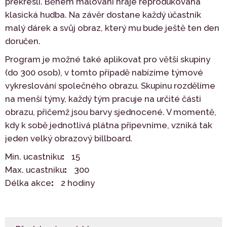
překreslí. Během malování hraje reprodukovaná
klasická hudba. Na závěr dostane každý účastník
malý dárek a svůj obraz, který mu bude ještě ten den
doručen.
Program je možné také aplikovat pro větší skupiny
(do 300 osob), v tomto případě nabízíme týmové
vykreslování společného obrazu. Skupinu rozdělíme
na menší týmy, každý tým pracuje na určité části
obrazu, přičemž jsou barvy sjednocené. V momentě,
kdy k sobě jednotlivá plátna připevníme, vzniká tak
jeden velký obrazový billboard.
Min. ucastniku
15
Max. ucastniku
300
Délka akce
2 hodiny