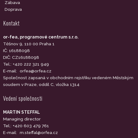
Zábava
Doprava
Kontakt
or-fea, programové centrum s.r.o.
Těšnov 9, 110 00 Praha 1
IČ: 16188098
DIČ: CZ16188098
Tel.: +420 222 321 949
E-mail:
orfea@orfea.cz
Společnost zapsaná v obchodním rejstříku vedeném Městským
soudem v Praze, oddíl C, vložka 1314
Vedení společnosti
MARTIN STEFFAL
Managing director
Tel.: +420 603 479 761
E-mail:
m.steffal@orfea.cz