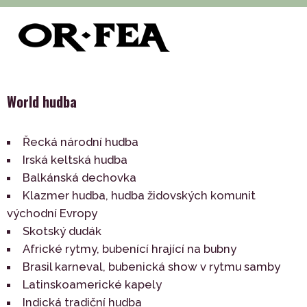
>
>
>
of-fea, programové centrum
Služby
Hudba
World
hudba
World hudba
Řecká národní hudba
Irská keltská hudba
Balkánská dechovka
Klazmer hudba, hudba židovských komunit
východní Evropy
Skotský dudák
Africké rytmy, bubenící hrající na bubny
Brasil karneval, bubenická show v rytmu samby
Latinskoamerické kapely
Indická tradiční hudba