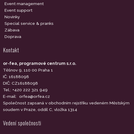
Event management
Event support
Novinky
Special service & pranks
Zábava
Doprava
Kontakt
or-fea, programové centrum s.r.o.
Těšnov 9, 110 00 Praha 1
IČ: 16188098
DIČ: CZ16188098
Tel.: +420 222 321 949
E-mail:
orfea@orfea.cz
Společnost zapsaná v obchodním rejstříku vedeném Městským
soudem v Praze, oddíl C, vložka 1314
Vedení společnosti