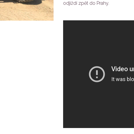
odjíždí zpět do Prahy.