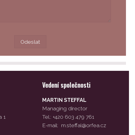
Vedení společnosti
MARTIN STEFFAL
Managing director
a 1
Tel.: +420 603 479 761
E-mail:
m.steffal@orfea.cz