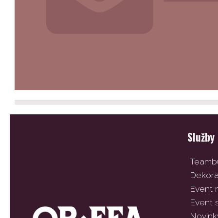
Služby
Teambu
Dekor
Event
Event 
Novink