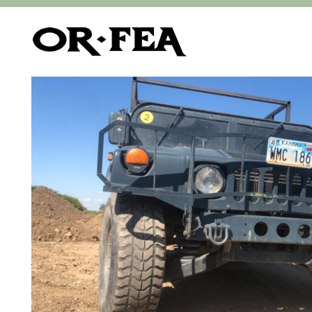
of-fea, programové centrum
>
Služby
>
Teambui