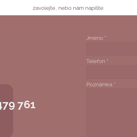
zavolejte,
nebo nám napište:
Jméno
*
Telefon
*
Poznámka
*
479 761