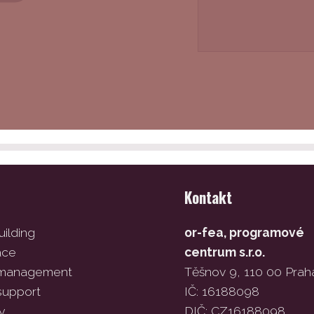
Kontakt
ilding
or-fea, programové
ace
centrum s.r.o.
 management
Těšnov 9, 110 00 Prah
support
IČ: 16188098
y
DIČ: CZ16188098