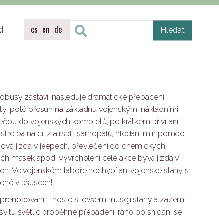
kt
cs
en
de
autobusy zastaví, následuje dramatické přepadení,
y, poté přesun na základnu vojenskými nákladními
lečou do vojenských kompletů, po krátkém přivítání
, střelba na cíl z airsoft samopalů, hledání min pomocí
mová jízda v jeepech, převlečení do chemických
h masek apod. Vyvrcholení celé akce bývá jízda v
ech. Ve vojenském táboře nechybí ani vojenské stany s
zené v ešusech!
přenocování – hosté si ovšem musejí stany a zázemí
svitu světlic proběhne přepadení, ráno po snídani se