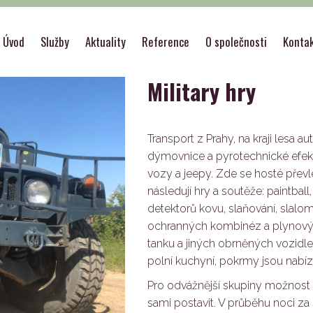
lding
>
Outdoor
>
Military hry
Úvod
Služby
Aktuality
Reference
O společnosti
Konta
Military hry
Transport z Prahy, na kraji lesa 
dýmovnice a pyrotechnické efekt
vozy a jeepy. Zde se hosté přev
následují hry a soutěže: paintball
detektorů kovu, slaňování, slalo
ochranných kombinéz a plynovýc
tanku a jiných obrněných vozidl
polní kuchyní, pokrmy jsou nabí
Pro odvážnější skupiny možnost 
sami postavit. V průběhu noci za 