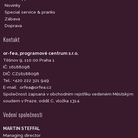
Novinky
Special service & pranks
Zábava
Doprava
Kontakt
or-fea, programové centrum s.r.o.
Těšnov 9, 110 00 Praha 1
IČ: 16188098
DIČ: CZ16188098
Tel.: +420 222 321 949
E-mail:
orfea@orfea.cz
Společnost zapsaná v obchodním rejstříku vedeném Městským
soudem v Praze, oddíl C, vložka 1314
Vedení společnosti
MARTIN STEFFAL
Managing director