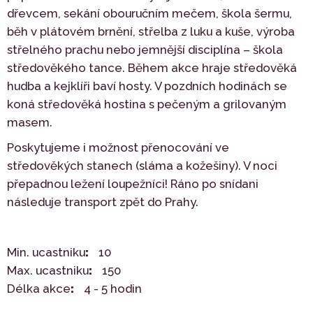
dřevcem, sekání obouručním mečem, škola šermu,
běh v plátovém brnění, střelba z luku a kuše, výroba
střelného prachu nebo jemnější disciplína – škola
středověkého tance. Během akce hraje středověká
hudba a kejklíři baví hosty. V pozdních hodinách se
koná středověká hostina s pečeným a grilovaným
masem.
Poskytujeme i možnost přenocování ve
středověkých stanech (sláma a kožešiny). V noci
přepadnou ležení loupežníci! Ráno po snídani
následuje transport zpět do Prahy.
Min. ucastniku
10
Max. ucastniku
150
Délka akce
4 - 5 hodin