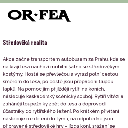
>
>
>
of-fea, programové centrum
Služby
Teambuilding
>
Outdoor
Středověká realita
Středověká realita
Akce začne transportem autobusem za Prahu, kde se
na kraji lesa nachází mobilní šatna se středověkými
kostýmy. Hosté se převlečou a vyrazí polní cestou
směrem do lesa, po cestě jsou přepadeni tlupou
lapků. Na pomoc jim přijíždějí rytíři na koních,
následuje kaskadérský scénický souboj. Rytíři vítězí a
zahánějí loupežníky zpět do lesa a doprovodí
účastníky do rytířského ležení. Po krátkém přivítání
následuje rozdělení do týmu, na odpoledne jsou
připravené středověké hry – jízda koni, srážení se