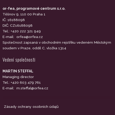
or-fea, programové centrum s.r.o.
Těšnov 9, 110 00 Praha 1
IČ: 16188098
DIČ: CZ16188098
Tel.: +420 222 321 949
E-mail:
orfea@orfea.cz
Společnost zapsaná v obchodním rejstříku vedeném Městským
soudem v Praze, oddíl C, vložka 1314
Vedení společnosti
MARTIN STEFFAL
Managing director
Tel.: +420 603 479 761
E-mail:
m.steffal@orfea.cz
Zásady ochrany osobních údajů