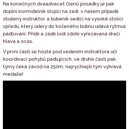
Na konečných dvaadvacet členů posádky je pak
doplní kormidelník stojící na zádi, v našem případě
zkušený instruktor, a bubeník sedící na vysoké stolici
vpředu, který údery do koženého bubnu udává rytmus
pádlování. Přídě a zádě lodí zdobí vyřezávaná dračí
hlava a ocas.
V první části se hosté pod vedením instruktora učí
koordinaci pohybů pádlujících, ve druhé části pak
týmy čeká závod na 250m, nejrychlejší tým vyhrává
medaile!