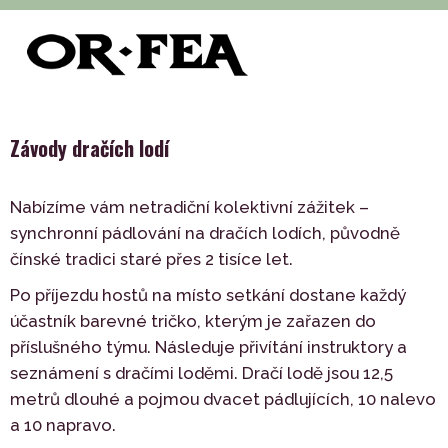
>
>
>
of-fea, programové centrum
Služby
Teambuilding
>
Praha
Závody dračích lodí
Závody dračích lodí
Nabízíme vám netradiční kolektivní zážitek –
synchronní pádlování na dračích lodích, původně
čínské tradici staré přes 2 tisíce let.
Po příjezdu hostů na místo setkání dostane každý
účastník barevné tričko, kterým je zařazen do
příslušného týmu. Následuje přivítání instruktory a
seznámení s dračími loděmi. Dračí lodě jsou 12,5
metrů dlouhé a pojmou dvacet pádlujících, 10 nalevo
a 10 napravo.