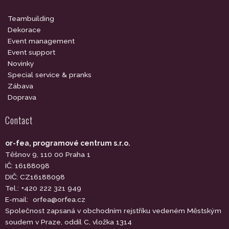
Teambuilding
Dekorace
Event management
Event support
Novinky
Special service & pranks
Zábava
Doprava
Contact
or-fea, programové centrum s.r.o.
Těšnov 9, 110 00 Praha 1
IČ: 16188098
DIČ: CZ16188098
Tel.: +420 222 321 949
E-mail:
orfea@orfea.cz
Společnost zapsaná v obchodním rejstříku vedeném Městským
soudem v Praze, oddíl C, vložka 1314