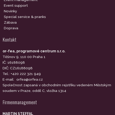
Event support
Novinky
Special service & pranks
Zábava
Doprava
Kontakt
or-fea, programové centrum s.r.o.
Těšnov 9, 110 00 Praha 1
IČ: 16188098
DIČ: CZ16188098
Tel.: +420 222 321 949
E-mail:
orfea@orfea.cz
Společnost zapsaná v obchodním rejstříku vedeném Městským
soudem v Praze, oddíl C, vložka 1314
Firmenmanagement
MARTIN STEFFAL