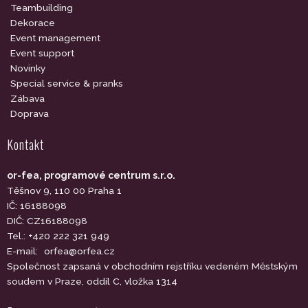
Teambuilding
Dekorace
Event management
Event support
Novinky
Special service & pranks
Zábava
Doprava
Kontakt
or-fea, programové centrum s.r.o.
Těšnov 9, 110 00 Praha 1
IČ: 16188098
DIČ: CZ16188098
Tel.: +420 222 321 949
E-mail:
orfea@orfea.cz
Společnost zapsaná v obchodním rejstříku vedeném Městským
soudem v Praze, oddíl C, vložka 1314