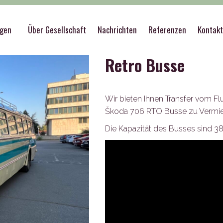
rvice & pranks
>
Abholdienst vom Flughafen
>
Retro 
ngen
Über Gesellschaft
Nachrichten
Referenzen
Kontak
Retro Busse
Wir bieten Ihnen Transfer vom Flu
Škoda 706 RTO Busse zu Vermiete
Die Kapazität des Busses sind 3