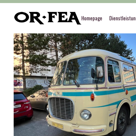
of-fea, programmzentrum
>
Služby
>
Special se
Homepage
Dienstleistu