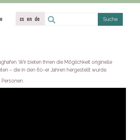
Busse
te
cs
en
de
ghafen. Wir bieten Ihnen die Möglichkeit originelle
n – die in den 60-er Jahren hergestellt wurde.
8 Personen.