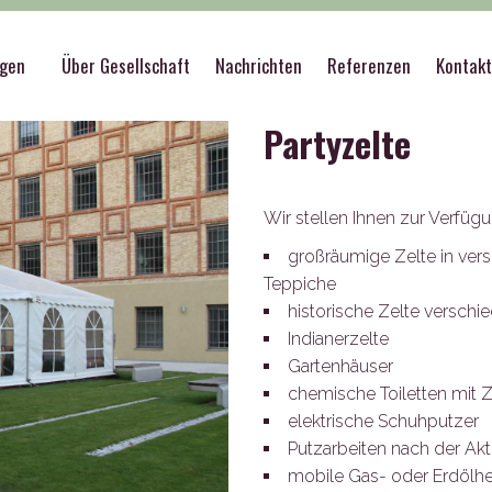
port
>
Partyzelte
ngen
Über Gesellschaft
Nachrichten
Referenzen
Kontak
Partyzelte
Wir stellen Ihnen zur Verfügu
großräumige Zelte in ver
Teppiche
historische Zelte versch
Indianerzelte
Gartenhäuser
chemische Toiletten mit 
elektrische Schuhputzer
Putzarbeiten nach der Akt
mobile Gas- oder Erdölh