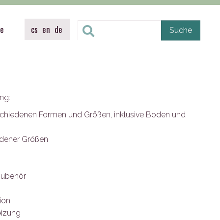
te
cs
en
de
ng:
schiedenen Formen und Größen, inklusive Boden und
iedener Größen
Zubehör
ion
eizung