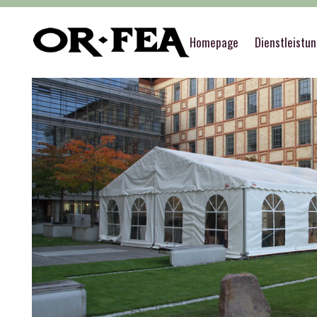
of-fea, programmzentrum
>
Služby
>
Event sup
Homepage
Dienstleistu