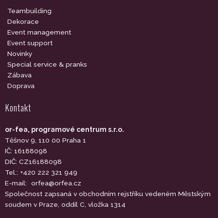
Teambuilding
Dekorace
Event management
Event support
Novinky
Special service & pranks
Zábava
Doprava
Kontakt
or-fea, programové centrum s.r.o.
Těšnov 9, 110 00 Praha 1
IČ: 16188098
DIČ: CZ16188098
Tel.: +420 222 321 949
E-mail:
orfea@orfea.cz
Společnost zapsaná v obchodním rejstříku vedeném Městským
soudem v Praze, oddíl C, vložka 1314