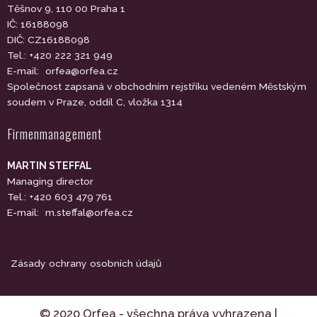
Těšnov 9, 110 00 Praha 1
IČ: 16188098
DIČ: CZ16188098
Tel.: +420 222 321 949
E-mail:
orfea@orfea.cz
Společnost zapsaná v obchodním rejstříku vedeném Městským
soudem v Praze, oddíl C, vložka 1314
Firmenmanagement
MARTIN STEFFAL
Managing director
Tel.: +420 603 479 761
E-mail:
m.steffal@orfea.cz
Zásady ochrany osobních údajů
© 2020 Orfea - všechna práva vyhrazena |