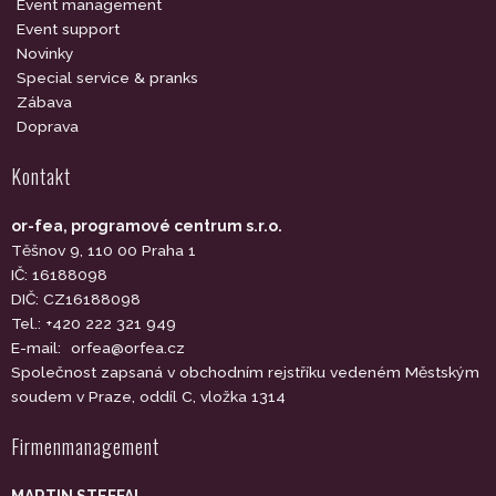
Event management
Event support
Novinky
Special service & pranks
Zábava
Doprava
Kontakt
or-fea, programové centrum s.r.o.
Těšnov 9, 110 00 Praha 1
IČ: 16188098
DIČ: CZ16188098
Tel.: +420 222 321 949
E-mail:
orfea@orfea.cz
Společnost zapsaná v obchodním rejstříku vedeném Městským
soudem v Praze, oddíl C, vložka 1314
Firmenmanagement