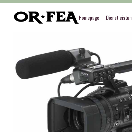
of-fea, programmzentrum
>
Služby
>
Event sup
Homepage
Dienstleistu