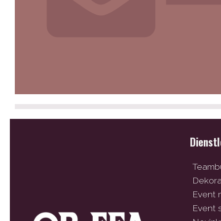
Dienst
Teambu
Dekor
Event
Event 