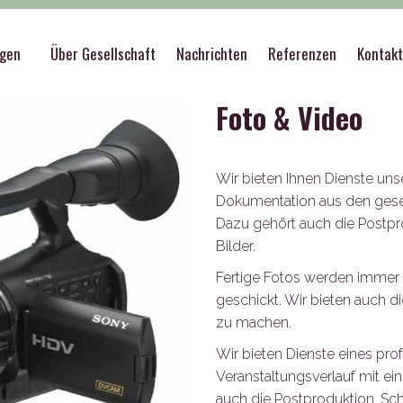
port
>
Foto & Video
ngen
Über Gesellschaft
Nachrichten
Referenzen
Kontak
Foto & Video
Wir bieten Ihnen Dienste uns
Dokumentation aus den gesell
Dazu gehört auch die Postpr
Bilder.
Fertige Fotos werden immer a
geschickt. Wir bieten auch d
zu machen.
Wir bieten Dienste eines pr
Veranstaltungsverlauf mit e
auch die Postproduktion, Schn