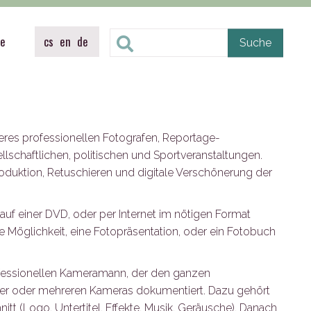
te
cs
en
de
eres professionellen Fotografen, Reportage-
schaftlichen, politischen und Sportveranstaltungen.
oduktion, Retuschieren und digitale Verschönerung der
uf einer DVD, oder per Internet im nötigen Format
ie Möglichkeit, eine Fotopräsentation, oder ein Fotobuch
ofessionellen Kameramann, der den ganzen
iner oder mehreren Kameras dokumentiert. Dazu gehört
itt (Logo, Untertitel, Effekte, Musik, Geräusche). Danach