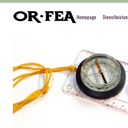
of-fea, programmzentrum
>
Služby
>
Event sup
Homepage
Dienstleistu