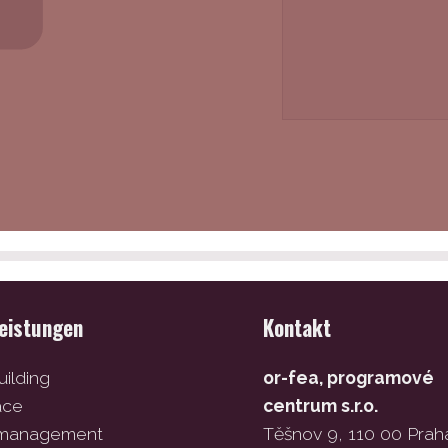
leistungen
Kontakt
ilding
or-fea, programové
ace
centrum s.r.o.
 management
Těšnov 9, 110 00 Prah