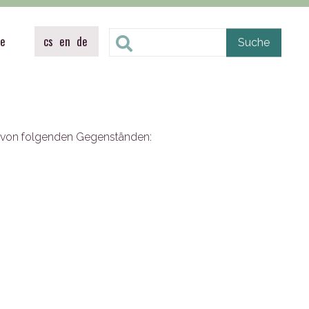
te
cs
en
de
g von folgenden Gegenständen: