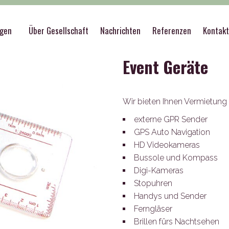
port
>
Event Geräte
ngen
Über Gesellschaft
Nachrichten
Referenzen
Kontak
Event Geräte
Wir bieten Ihnen Vermietun
externe GPR Sender
GPS Auto Navigation
HD Videokameras
Bussole und Kompass
Digi-Kameras
Stopuhren
Handys und Sender
Ferngläser
Brillen fürs Nachtsehen