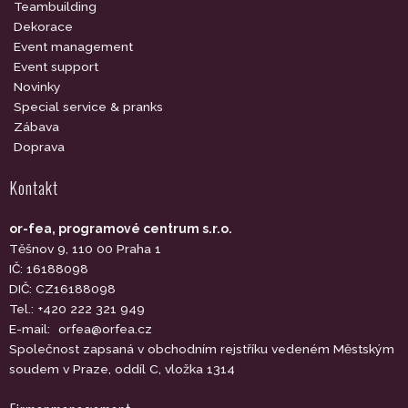
Teambuilding
Dekorace
Event management
Event support
Novinky
Special service & pranks
Zábava
Doprava
Kontakt
or-fea, programové centrum s.r.o.
Těšnov 9, 110 00 Praha 1
IČ: 16188098
DIČ: CZ16188098
Tel.: +420 222 321 949
E-mail:
orfea@orfea.cz
Společnost zapsaná v obchodním rejstříku vedeném Městským
soudem v Praze, oddíl C, vložka 1314