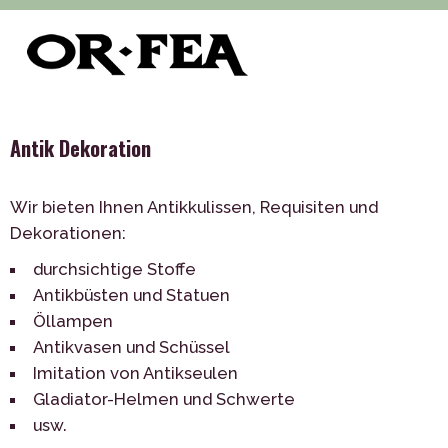
>
>
>
of-fea, programmzentrum
Služby
Dekorationen
>
Thematischen Dekorationen
Antik Dekoration
Antik Dekoration
Wir bieten Ihnen Antikkulissen, Requisiten und
Dekorationen:
durchsichtige Stoffe
Antikbüsten und Statuen
Öllampen
Antikvasen und Schüssel
Imitation von Antikseulen
Gladiator-Helmen und Schwerte
usw.