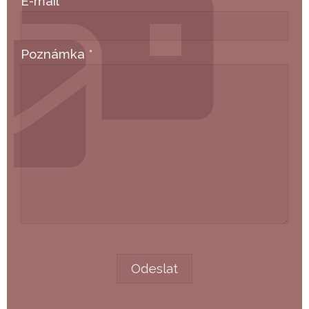
E-mail
*
Poznámka
*