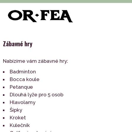
>
>
>
>
of-fea, programové centrum
Služby
Zábava
Hry
Zábavné hry
Zábavné hry
Nabízíme vám zábavné hry:
Badminton
Bocca koule
Petanque
Dlouhá lyže pro 5 osob
Hlavolamy
Šipky
Kroket
Kulečník