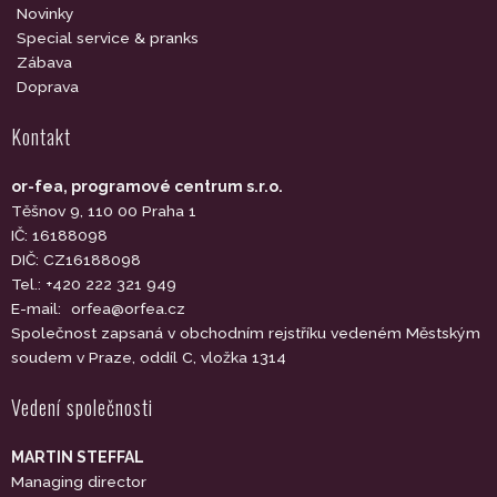
Novinky
Special service & pranks
Zábava
Doprava
Kontakt
or-fea, programové centrum s.r.o.
Těšnov 9, 110 00 Praha 1
IČ: 16188098
DIČ: CZ16188098
Tel.: +420 222 321 949
E-mail:
orfea@orfea.cz
Společnost zapsaná v obchodním rejstříku vedeném Městským
soudem v Praze, oddíl C, vložka 1314
Vedení společnosti
MARTIN STEFFAL
Managing director