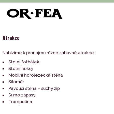
>
>
>
>
of-fea, programové centrum
Služby
Zábava
Hry
Atrakce
Atrakce
Nabízíme k pronájmu různé zábavné atrakce:
Stolní fotbálek
Stolní hokej
Mobilní horolezecká stěna
Siloměr
Pavoučí stěna – suchý zip
Sumo zápasy
Trampolína