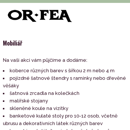
>
>
>
of-fea, programové centrum
Služby
Event support
Mobiliář
Mobiliář
Na vaši akci vám půjčíme a dodáme:
koberce různých barev s šířkou 2 m nebo 4 m
pojízdné šatnové štendry s ramínky nebo dřevěné
věšáky
šatnová zrcadla na kolečkách
malířské stojany
skleněné koule na vizitky
banketové kulaté stoly pro 10-12 osob, včetně
ubrusu a dekorativních látek různých barev