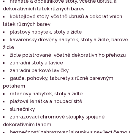
hranaté a obdélníkové stoly, včetně ubrusů a
dekorativních látek různých barev
koktejlové stoly, včetně ubrusů a dekorativních
látek různých barev
plastový nábytek, stoly a židle
kavárenský dřevěný nábytek, stoly a židle, barové
židle
židle polstrované, včetně dekorativního přehozu
zahradní stoly a lavice
zahradní parkové lavičky
gauče, pohovky, taburety s různě barevným
potahem
ratanový nábytek, stoly a židle
plážová lehátka a houpací sítě
slunečníky
zahrazovací chromové sloupky spojené
dekorativním lanem
bezpečností zahrazovací sloupky s navíjecí černou