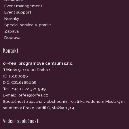
Event management
Event support
Novinky
Special service & pranks
Zábava
Doprava
Kontakt
or-fea, programové centrum s.r.o.
Těšnov 9, 110 00 Praha 1
IČ: 16188098
DIČ: CZ16188098
Tel.: +420 222 321 949
E-mail:
orfea@orfea.cz
Společnost zapsaná v obchodním rejstříku vedeném Městským
soudem v Praze, oddíl C, vložka 1314
Vedení společnosti