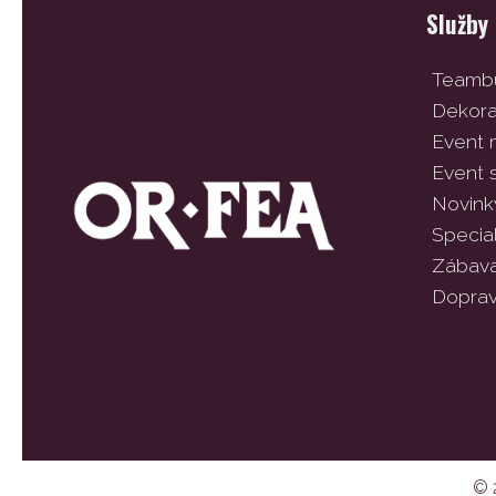
Služby
Teambu
Dekor
Event
Event 
Novink
Specia
Zábav
Dopra
© 