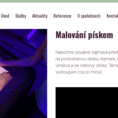
Vystoupení
>
Malování pískem
Úvod
Služby
Aktuality
Reference
O společnosti
Konta
Malování pískem
Nabízíme vizuálně zajímavé před
na podsvícenou desku. Kamera, kt
umělce a na celkový obraz. Téma 
vystoupení cca 10 minut.