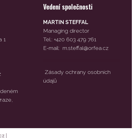
Vedení společnosti
MARTIN STEFFAL
Managing director
a 1
Tel.: +420 603 479 761
E-mail:
m.steffal@orfea.cz
Zásady ochrany osobních
z
údajů
vedeném
raze,
cz
|