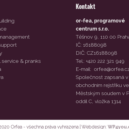
Kontakt
ilding
or-fea, programové
ace
centrum s.r.o.
 management
Těšnov 9, 110 00 Prah
support
IČ: 16188098
y
DIČ: CZ16188098
l service & pranks
Tel.: +420 222 321 949
a
E-mail:
orfea@orfea.c
va
Společnost zapsaná v
obchodním rejstříku 
Městským soudem v P
oddíl C, vložka 1314
2020 Orfea - všechna práva vyhrazena | Webdesign:
WP4you.