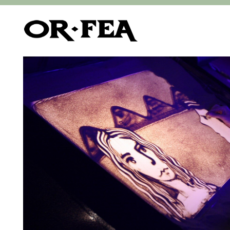
of-fea, programové centrum
>
Služby
>
Show - 