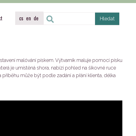
kt
cs
en
de
stavení malóvání pískem. Výtvarník maluje pomocí písku
erá je umístěná shora, nabízí pohled na šikovné ruce
příběhu může být podle zadání a přání klienta, délka