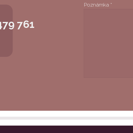
Poznámka
*
479 761