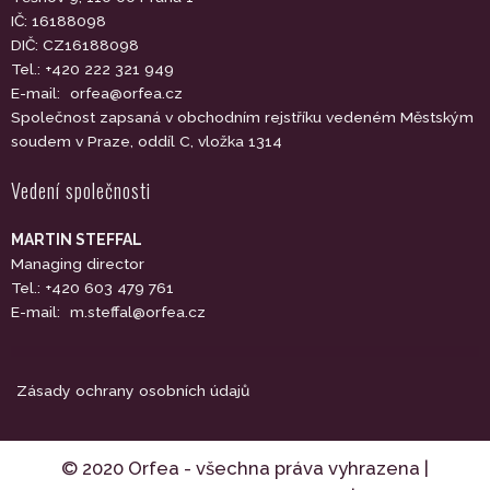
IČ: 16188098
DIČ: CZ16188098
Tel.: +420 222 321 949
E-mail:
orfea@orfea.cz
Společnost zapsaná v obchodním rejstříku vedeném Městským
soudem v Praze, oddíl C, vložka 1314
Vedení společnosti
MARTIN STEFFAL
Managing director
Tel.: +420 603 479 761
E-mail:
m.steffal@orfea.cz
Zásady ochrany osobních údajů
© 2020 Orfea - všechna práva vyhrazena |