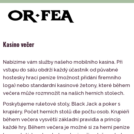
>
>
>
of-fea, programové centrum
Služby
Tematické akce
>
Tematické party
Kasino večer
Kasino večer
Nabízíme vám služby našeho mobilního kasina. Při
vstupu do sálu obdrží každý účastník od půvabné
hostesky hrací peníze (možnost přidání firemního
loga) nebo standardní kasinové žetony, které během
večera může rozmnožit na našich herních stolech.
Poskytujeme ruletové stoly, Black Jack a poker s
krupiéry. Počet herních stolů dle počtu osob. Krupiéři
během večera vysvětlí základní pravidla a princip
každé hry. Během večera je možné si za herní peníze