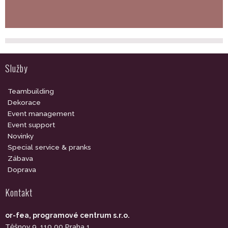
Služby
Teambuilding
Dekorace
Event management
Event support
Novinky
Special service & pranks
Zábava
Doprava
Kontakt
or-fea, programové centrum s.r.o.
Těšnov 9, 110 00 Praha 1