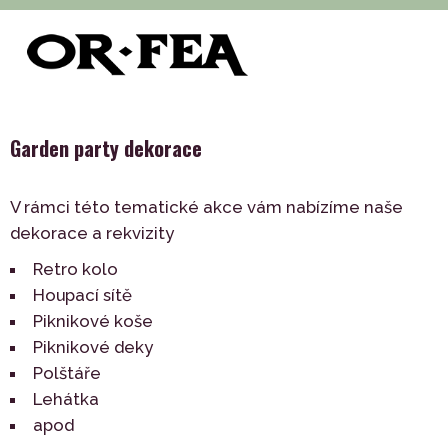
>
>
>
of-fea, programové centrum
Služby
Dekorace
>
Tématické dekorace
Garden party dekorace
Garden party dekorace
V rámci této tematické akce vám nabízíme naše
dekorace a rekvizity
Retro kolo
Houpací sítě
Piknikové koše
Piknikové deky
Polštáře
Lehátka
apod